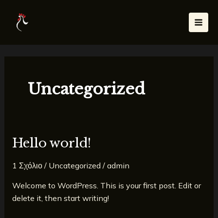
Μετάβαση
Mai
στο
Men
περιεχόμενο
Uncategorized
Hello world!
Hello
world!
1 Σχόλιο
/
Uncategorized
/
admin
Welcome to WordPress. This is your first post. Edit or
delete it, then start writing!