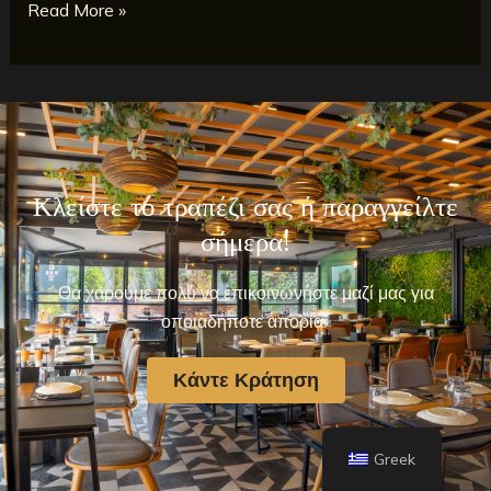
Read More »
Κλείστε το τραπέζι σας ή παραγγείλτε
σήμερα!
Θα χαρούμε πολύ να επικοινωνήστε μαζί μας για
οποιαδήποτε απορία.
Κάντε Κράτηση
Greek