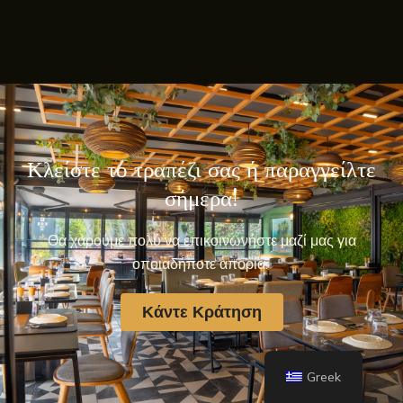
Κλείστε το τραπέζι σας ή παραγγείλτε
σήμερα!
Θα χαρούμε πολύ να επικοινωνήστε μαζί μας για
οποιαδήποτε απορία.
Κάντε Κράτηση
Greek