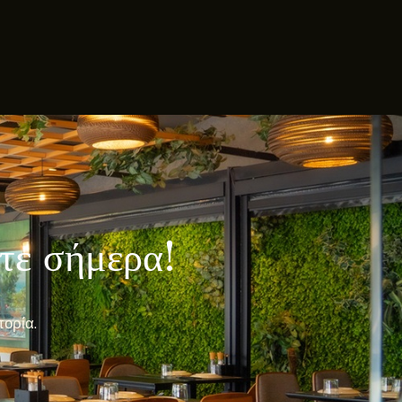
λτε σήμερα!
πορία.