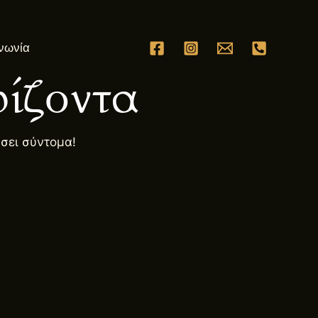
νωνία
ίζοντα
ήσει σύντομα!