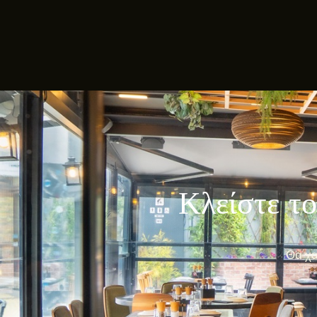
Κλείστε το
Θα χα