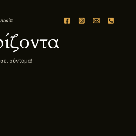
νωνία
ίζοντα
ήσει σύντομα!