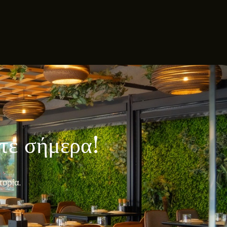
λτε σήμερα!
πορία.