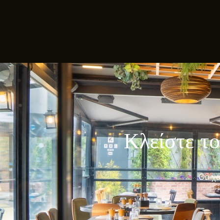
Κλείστε το
Θα χα