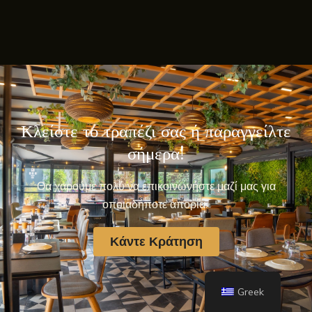
Κλείστε το τραπέζι σας ή παραγγείλτε
σήμερα!
Θα χαρούμε πολύ να επικοινωνήστε μαζί μας για
οποιαδήποτε απορία.
Κάντε Κράτηση
Greek