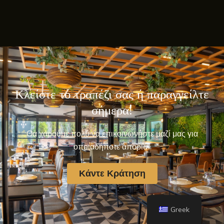
Κλείστε το τραπέζι σας ή παραγγείλτε
σήμερα!
Θα χαρούμε πολύ να επικοινωνήστε μαζί μας για
οποιαδήποτε απορία.
Κάντε Κράτηση
Greek