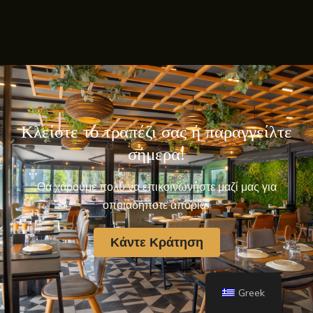
Κλείστε το τραπέζι σας ή παραγγείλτε
σήμερα!
Θα χαρούμε πολύ να επικοινωνήστε μαζί μας για
οποιαδήποτε απορία.
Κάντε Κράτηση
Greek