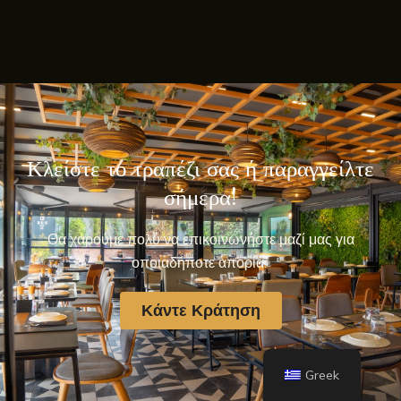
Κλείστε το τραπέζι σας ή παραγγείλτε
σήμερα!
Θα χαρούμε πολύ να επικοινωνήστε μαζί μας για
οποιαδήποτε απορία.
Κάντε Κράτηση
Greek