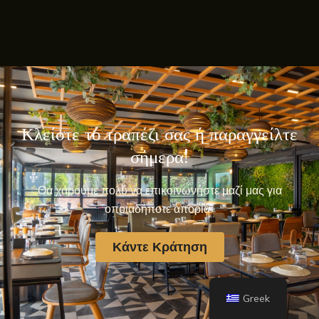
Κλείστε το τραπέζι σας ή παραγγείλτε
σήμερα!
Θα χαρούμε πολύ να επικοινωνήστε μαζί μας για
οποιαδήποτε απορία.
Κάντε Κράτηση
Greek