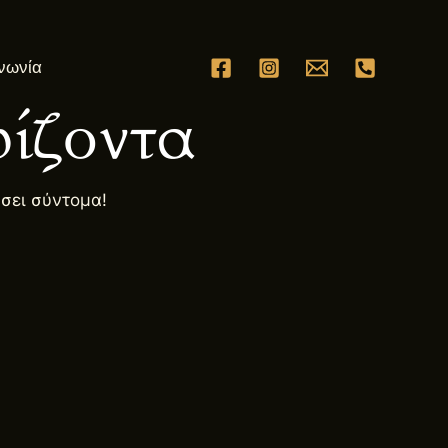
νωνία
ίζοντα
ήσει σύντομα!