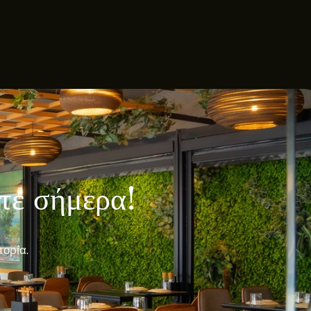
λτε σήμερα!
πορία.