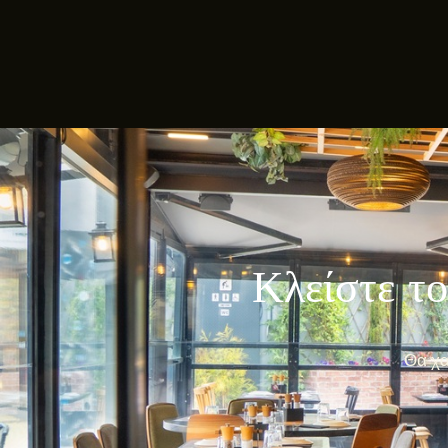
Κλείστε το
Θα χα