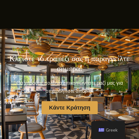
Κλείστε το τραπέζι σας ή παραγγείλτε
σήμερα!
Θα χαρούμε πολύ να επικοινωνήστε μαζί μας για
οποιαδήποτε απορία.
Κάντε Κράτηση
Greek