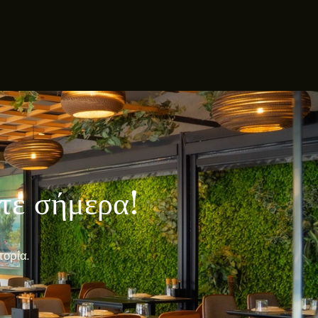
λτε σήμερα!
πορία.