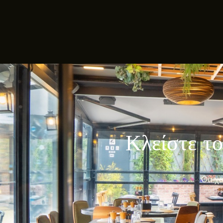
Κλείστε το
Θα χα