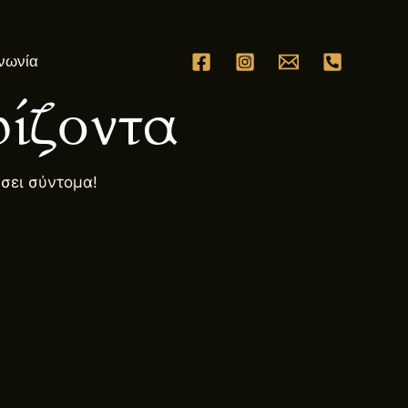
νωνία
ίζοντα
ήσει σύντομα!