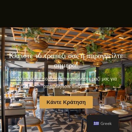
Κλείστε το τραπέζι σας ή παραγγείλτε
σήμερα!
Θα χαρούμε πολύ να επικοινωνήστε μαζί μας για
οποιαδήποτε απορία.
Κάντε Κράτηση
Greek