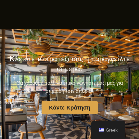
Κλείστε το τραπέζι σας ή παραγγείλτε
σήμερα!
Θα χαρούμε πολύ να επικοινωνήστε μαζί μας για
οποιαδήποτε απορία.
Κάντε Κράτηση
Greek