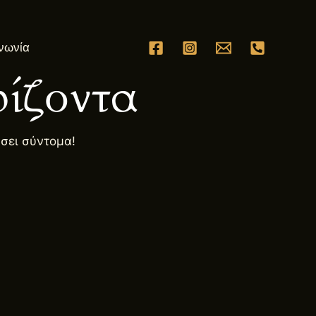
νωνία
ίζοντα
ήσει σύντομα!