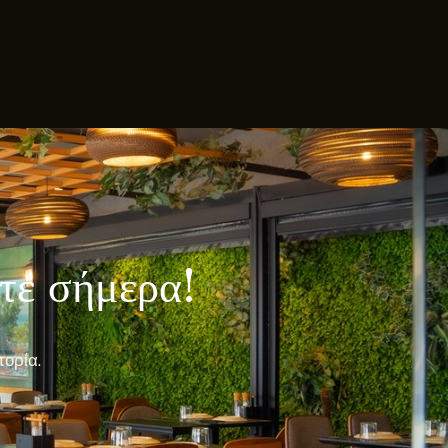
λτε σήμερα!
πορία.