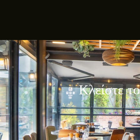
Κλείστε το
Θα χα