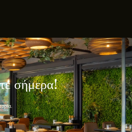
λτε σήμερα!
πορία.