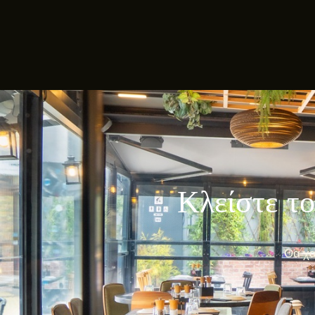
Κλείστε το
Θα χα