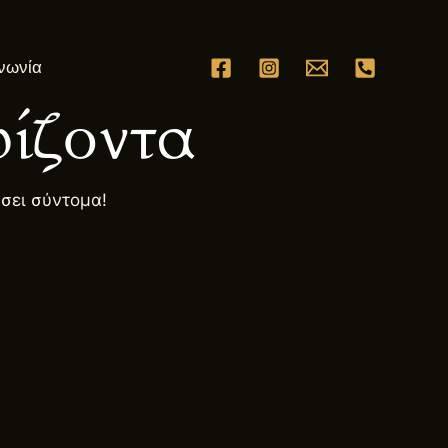
νωνία
ίζοντα
ήσει σύντομα!