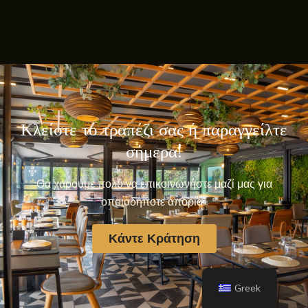
Κλείστε το τραπέζι σας ή παραγγείλτε
σήμερα!
Θα χαρούμε πολύ να επικοινωνήστε μαζί μας για
οποιαδήποτε απορία.
Κάντε Κράτηση
Greek