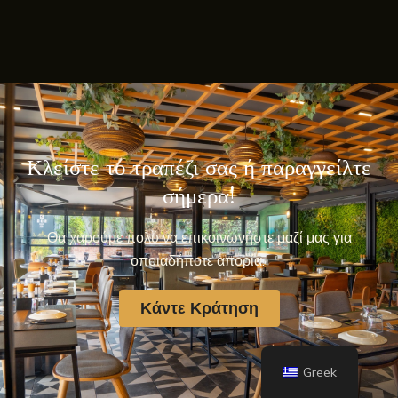
Κλείστε το τραπέζι σας ή παραγγείλτε
σήμερα!
Θα χαρούμε πολύ να επικοινωνήστε μαζί μας για
οποιαδήποτε απορία.
Κάντε Κράτηση
Greek