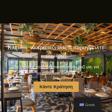
Κλείστε το τραπέζι σας ή παραγγείλτε
σήμερα!
Θα χαρούμε πολύ να επικοινωνήστε μαζί μας για
οποιαδήποτε απορία.
Κάντε Κράτηση
Greek