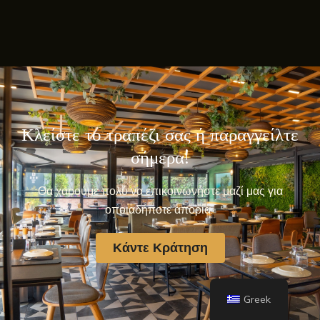
Κλείστε το τραπέζι σας ή παραγγείλτε
σήμερα!
Θα χαρούμε πολύ να επικοινωνήστε μαζί μας για
οποιαδήποτε απορία.
Κάντε Κράτηση
Greek