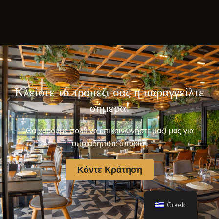
Κλείστε το τραπέζι σας ή παραγγείλτε
σήμερα!
Θα χαρούμε πολύ να επικοινωνήστε μαζί μας για
οποιαδήποτε απορία.
Κάντε Κράτηση
Greek