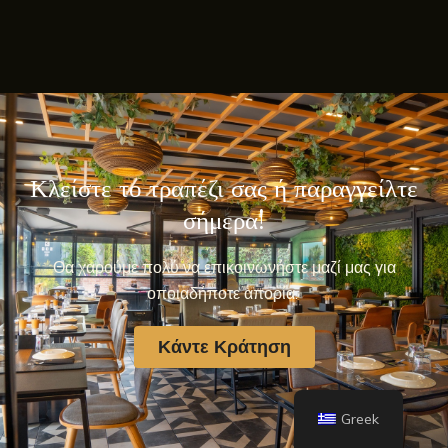
Κλείστε το τραπέζι σας ή παραγγείλτε
σήμερα!
Θα χαρούμε πολύ να επικοινωνήστε μαζί μας για
οποιαδήποτε απορία.
Κάντε Κράτηση
Greek