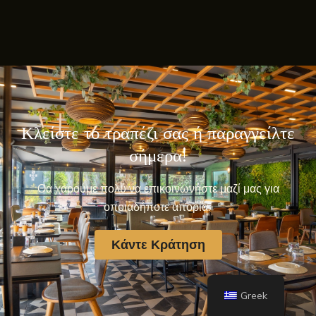
Κλείστε το τραπέζι σας ή παραγγείλτε
σήμερα!
Θα χαρούμε πολύ να επικοινωνήστε μαζί μας για
οποιαδήποτε απορία.
Κάντε Κράτηση
Greek