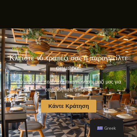
Κλείστε το τραπέζι σας ή παραγγείλτε
σήμερα!
Θα χαρούμε πολύ να επικοινωνήστε μαζί μας για
οποιαδήποτε απορία.
Κάντε Κράτηση
Greek