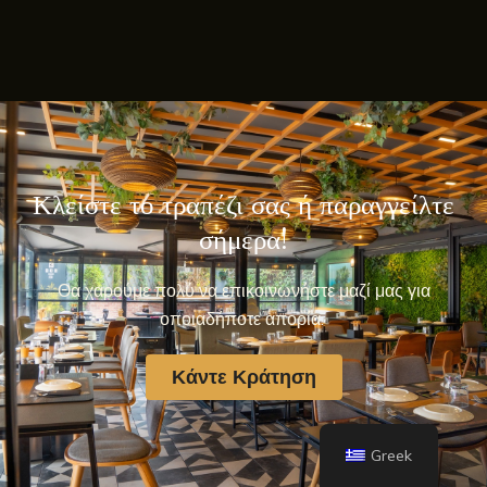
Κλείστε το τραπέζι σας ή παραγγείλτε
σήμερα!
Θα χαρούμε πολύ να επικοινωνήστε μαζί μας για
οποιαδήποτε απορία.
Κάντε Κράτηση
Greek