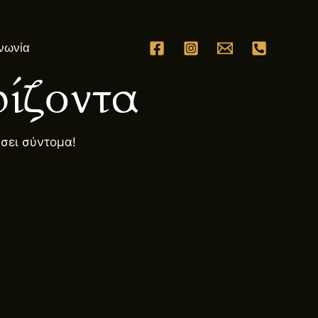
νωνία
ίζοντα
ήσει σύντομα!