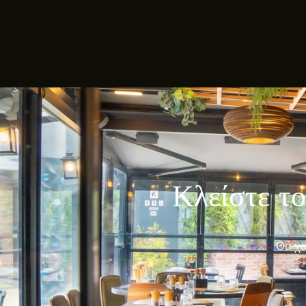
Κλείστε το
Θα χα