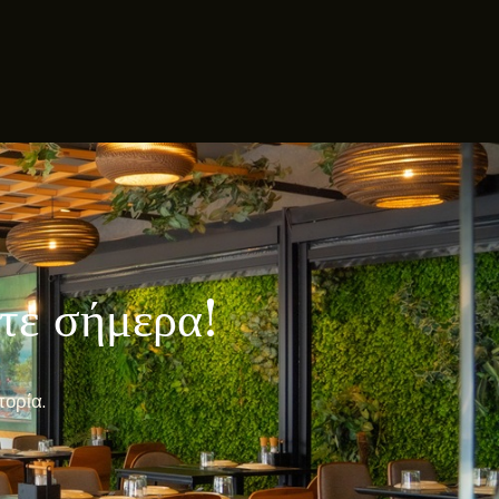
λτε σήμερα!
πορία.