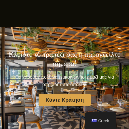
Κλείστε το τραπέζι σας ή παραγγείλτε
σήμερα!
Θα χαρούμε πολύ να επικοινωνήστε μαζί μας για
οποιαδήποτε απορία.
Κάντε Κράτηση
Greek