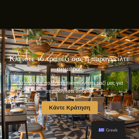
Κλείστε το τραπέζι σας ή παραγγείλτε
σήμερα!
Θα χαρούμε πολύ να επικοινωνήστε μαζί μας για
οποιαδήποτε απορία.
Κάντε Κράτηση
Greek