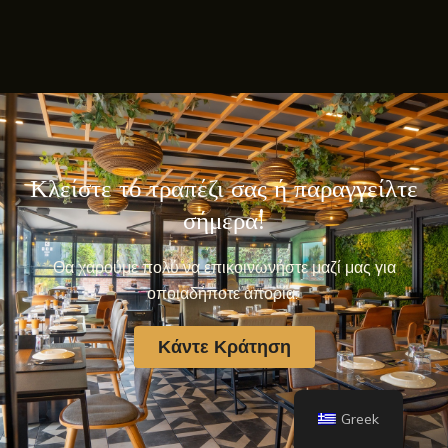
Κλείστε το τραπέζι σας ή παραγγείλτε
σήμερα!
Θα χαρούμε πολύ να επικοινωνήστε μαζί μας για
οποιαδήποτε απορία.
Κάντε Κράτηση
Greek