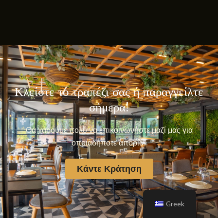
Κλείστε το τραπέζι σας ή παραγγείλτε
σήμερα!
Θα χαρούμε πολύ να επικοινωνήστε μαζί μας για
οποιαδήποτε απορία.
Κάντε Κράτηση
Greek