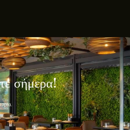
λτε σήμερα!
πορία.