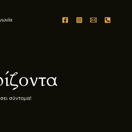
νωνία
ίζοντα
ήσει σύντομα!