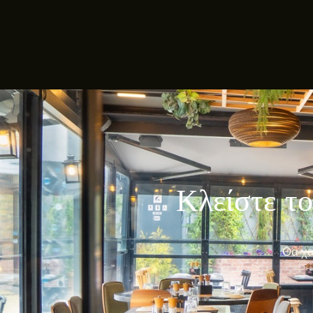
Κλείστε το
Θα χα